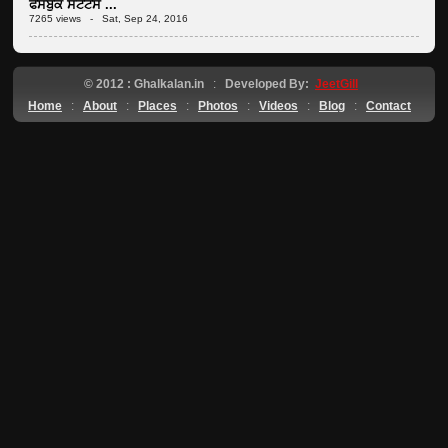
ਫੇਸਬੁੱਕ ਸਟੇਟਸ ...
7265 views - Sat, Sep 24, 2016
© 2012 : Ghalkalan.in
:
Developed By:
JeetGill
Home
:
About
:
Places
:
Photos
:
Videos
:
Blog
:
Contact