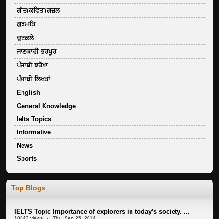
ਗੀਤ/ਕਵਿਤਾ/ਗਜ਼ਲ
ਗੁਰਮਤਿ
ਚੁਟਕਲੇ
ਜਾਣਕਾਰੀ ਭਰਪੂਰ
ਪੰਜਾਬੀ ਝਰੋਖਾ
ਪੰਜਾਬੀ ਲਿਖਤਾਂ
English
General Knowledge
Ielts Topics
Informative
News
Sports
Top Blogs
IELTS Topic Importance of explorers in today’s society. ...
10842 views - Thu, Sep 25, 2014