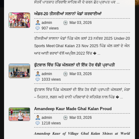
ਸੱਤਵੇਂ ਪਾਤਸ਼ਾਹ ਹਰਿਰਾਇ ਸਾਹਿਬ ਜੀ ਦੇ ਚਰਨ ਛੋਹ ਪ੍ਰਾਪਤ ਪਵ ...
ਅੰਡਰ-20 ਤੀਸਰੀਆਂ ਸਲਾਨਾਂ ਖੇਡਾਂ ਕਰਵਾਈਆਂ
admin
Mar 03, 2026
907 views
ਤੀਸਰੀਆਂ ਸਾਲਾਨਾ ਖੇਡਾਂ ਪਿੰਡ ਘੱਲ ਕਲਾਂ 23 ਨਵੰਬਰ 2025 Under-20
Sports Meet Ghal Kalan 23 Nov 2025 ਪਿੰਡ ਘੱਲ ਕਲਾਂ ਦੇ ਐਨ
ਆਰ ਆਈ ਭਰਾਵਾਂ ਵੱਲੋਂ ਅਪ੍ਰੈਲ 2022 ਵਿੱਚ � ...
ਫੁੱਟਬਾਲ ਵਿੱਚ ਪਿੰਡ ਘੱਲਕਲਾਂ ਦੀ ਇੱਕ ਹੋਰ ਵੱਡੀ ਪ੍ਰਾਪਤੀ
admin
Mar 03, 2026
1033 views
ਫੁੱਟਬਾਲ ਵਿੱਚ ਪਿੰਡ ਘੱਲਕਲਾਂ ਦੀ ਇੱਕ ਹੋਰ ਵੱਡੀ ਪ੍ਰਾਪਤੀ ਘੱਲਕਲਾਂ, ਮੋਗਾ
– ਮਿਹਨਤ, ਲਗਨ ਅਤੇ ਦਾਨੀ ਪਰਿਵਾਰਾਂ ਦੇ ਸਹਿਯੋਗ ਨਾਲ ਪਿੰਡ � ...
Amandeep Kaur Made Ghal Kalan Proud
admin
Mar 03, 2026
1218 views
𝑨𝒎𝒂𝒏𝒅𝒆𝒆𝒑 𝑲𝒂𝒖𝒓 𝒐𝒇 𝑽𝒊𝒍𝒍𝒂𝒈𝒆 𝑮𝒉𝒂𝒍 𝑲𝒂𝒍𝒂𝒏 𝑺𝒉𝒊𝒏𝒆𝒔 𝒂𝒕 𝑾𝒐𝒓𝒍𝒅