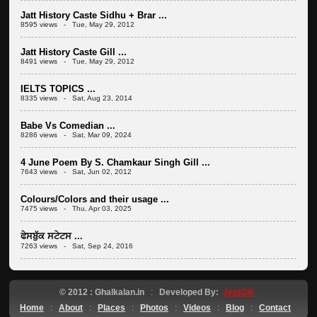
Jatt History Caste Sidhu + Brar ...
8595 views - Tue, May 29, 2012
Jatt History Caste Gill ...
8491 views - Tue, May 29, 2012
IELTS TOPICS ...
8335 views - Sat, Aug 23, 2014
Babe Vs Comedian ...
8286 views - Sat, Mar 09, 2024
4 June Poem By S. Chamkaur Singh Gill ...
7643 views - Sat, Jun 02, 2012
Colours/Colors and their usage ...
7475 views - Thu, Apr 03, 2025
ਫੇਸਬੁੱਕ ਸਟੇਟਸ ...
7263 views - Sat, Sep 24, 2016
© 2012 : Ghalkalan.in
:
Developed By:
JeetGill
Home
:
About
:
Places
:
Photos
:
Videos
:
Blog
:
Contact