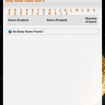
Baby Name Starts with X
A
B
C
D
E
F
G
H
I
J
K
L
M
L
N
O
P
Q
R
S
T
U
V
W
X
Y
Z
Meaning
Name (English)
Name (Punjabi)
of Name
No Baby Name Found !