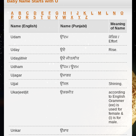
Baby Name Starts with U
A
B
C
D
E
F
G
H
I
J
K
L
M
L
N
O
P
Q
R
S
T
U
V
W
X
Y
Z
Meaning
Name (English)
Name (Punjabi)
of Name
Udam
ਉੱਦਮ
ਕੋਸ਼ਿਸ਼ /
Effort
Uday
ਉਦੈ
Rise.
Udayjit/vir
ਉਦੈ ਜੀਤ/ਵੀਰ
Udham
ਉੱਧਮ / ਊਦਮ
Ujagar
ਉਜਾਗਰ
Ujjal
ਉੱਜਲ
Shining.
Ukarjeet/jit
ਉਕਰਜੀਤ
according
to English
Grammer
(ee) is
used for
female &
(i) is for
male.
Unkar
ਉਂਕਾਰ