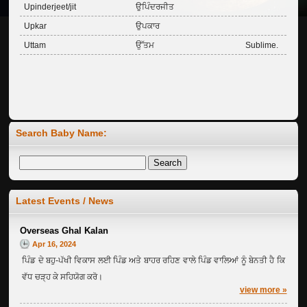
Upinderjeet/jit
ਉਪਿੰਦਰਜੀਤ
Upkar
ਉਪਕਾਰ
Uttam
ਉੱਤਮ
Sublime.
Search Baby Name:
Welcome to Ghalkalan Website ...
Jan 04, 2012
Welcome by: Rajpal Singh +91 82830 40738 whats App only
Latest Events / News
Overseas Ghal Kalan
Apr 16, 2024
ਪਿੰਡ ਦੇ ਬਹੁ-ਪੱਖੀ ਵਿਕਾਸ ਲਈ ਪਿੰਡ ਅਤੇ ਬਾਹਰ ਰਹਿਣ ਵਾਲੇ ਪਿੰਡ ਵਾਲਿਆਂ ਨੂੰ ਬੇਨਤੀ ਹੈ ਕਿ
ਵੱਧ ਚੜ੍ਹ ਕੇ ਸਹਿਯੋਗ ਕਰੋ।
view more »