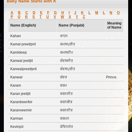
Baby Name Starts with K
A
B
C
D
E
F
G
H
I
J
K
L
M
L
N
O
P
Q
R
S
T
U
V
W
X
Y
Z
Meaning
Name (English)
Name (Punjabi)
of Name
Kahan
ਕਾਹਨ
Kamal preet/prit
ਕਮਲਪ੍ਰੀਤ
Kamldeep
ਕਮਲਦੀਪ
Kanwal jeet/jit
ਕੰਵਲਜੀਤ
Kanwalpreet/prit
ਕੰਵਲਪ੍ਰੀਤ
Kanwar
ਕੰਵਰ
Prince.
Karam
ਕਰਮ
Karan jeet/jit
ਕਰਨਜੀਤ
Karanbeer/bir
ਕਰਨਬੀਰ
Karanveer/vir
ਕਰਨਵੀਰ
Karman
ਕਰਮਨ
Kevinjot
ਕੇਵਿਨਜੋਤ