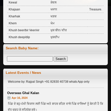
Kewal
ਕੇਵਲ
Khajaan
ਖਜਾਨ
Treasure.
Kharhak
ਖੜਕ
Khem
ਖੇਮ
Khush beer/bir Veer/vir
ਖੁਸ਼ ਬੀਰ / ਵੀਰ
Khush deep/dip
ਖੁਸ਼ਦੀਪ
Khushhaal/Khushhal
ਖੁਸ਼ਹਾਲ
Prosper
Search Baby Name:
Khushman
ਖੁਸ਼ਮਨ
Khushraj
ਖੁਸ਼ਰਾਜ
Khushveer
ਖੁਸ਼ਵੀਰ
Welcome to Ghalkalan Website ...
Khushwant
ਖੁਸ਼ਵੰਤ
Latest Events / News
Jan 04, 2012
Khushwinder
ਖੁਸ਼ਵਿੰਦਰ
Welcome by: Rajpal Singh +91 82830 40738 whats App only
Kiran
ਕਿਰਨ
Overseas Ghal Kalan
Kirandeep
ਕਿਰਨਦੀਪ
Apr 16, 2024
Kiranpreet
ਕਿਰਨਪ੍ਰੀਤ
ਪਿੰਡ ਦੇ ਬਹੁ-ਪੱਖੀ ਵਿਕਾਸ ਲਈ ਪਿੰਡ ਅਤੇ ਬਾਹਰ ਰਹਿਣ ਵਾਲੇ ਪਿੰਡ ਵਾਲਿਆਂ ਨੂੰ ਬੇਨਤੀ ਹੈ ਕਿ
Krorha/ Karorha or Krorh
ਕਰੋੜਾ / ਕਰੋੜ
ਵੱਧ ਚੜ੍ਹ ਕੇ ਸਹਿਯੋਗ ਕਰੋ।
/Karorh