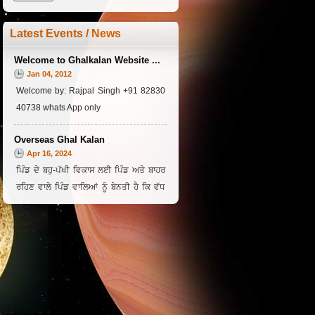
Latest Events / News
Welcome to Ghalkalan Website ...
Jan 04, 2012
Welcome by: Rajpal Singh +91 82830
40738 whats App only
Overseas Ghal Kalan
Apr 16, 2024
ਪਿੰਡ ਦੇ ਬਹੁ-ਪੱਖੀ ਵਿਕਾਸ ਲਈ ਪਿੰਡ ਅਤੇ ਬਾਹਰ
ਰਹਿਣ ਵਾਲੇ ਪਿੰਡ ਵਾਲਿਆਂ ਨੂੰ ਬੇਨਤੀ ਹੈ ਕਿ ਵੱਧ
ਚੜ੍ਹ ਕੇ ਸਹਿਯੋਗ ਕਰੋ।
view more »
ਸਲਾਨਾ ਨਗਰ ਕੀਰਤਨ (Annual
Religious Procession (Nagar
Kirtan)
Jan 04, 2026
ਹਰ ਸਾਲ ਦੀ ਤਰ੍ਹਾਂ ਇਸ ਵਾਰ ਵੀ ਨਗਰ ਕੀਰਤਨ 4
ਜਨਵਰੀ 2026 ਨੂੰ ਸਜਾਇਆ ਜਾਵੇਗਾ, ਸਮੂਹ ਸੰਗਤ