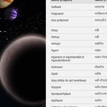
Name (English)
Name (Pu
Aaftaab
ਆਫਤਾਬ
Aagyapal
ਆਗਿਅਪਾ
Aas prit/preet
ਆਸਪ੍ਰੀਤ
Abay
ਅਬੈ
Abhay
ਅਭੈ
Abhijot
ਅਭੀਜੋਤ
Agam
ਅਗਮ
Agamjot or Agamjeet/jit or
ਅਗਮ ਜੋਤ/
Agamprit/preet
Aishveer
ਐਸ਼ਵੀਰ
Ajaib
ਅਜੈਬ
Ajay jit/dip for girl jeet/deep
ਅਜੈ ਜੀਤ/
Ajaypal
ਅਜੈਪਾਲ/ਅ
Ajeetpal/Ajitpal
ਅਜੀਤਪਾਲ
Ajit/Ajeet
ਅਜੀਤ