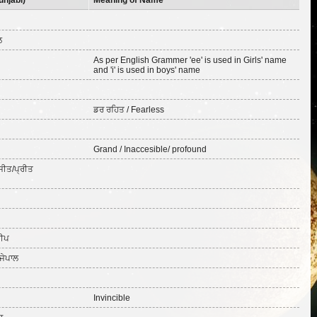
njabi)
Meaning of Name
ਲ
As per English Grammer 'ee' is used in Girls' name
and 'i' is used in boys' name
ਡਰ ਰਹਿਤ / Fearless
Grand / Inaccesible/ profound
ਜੀਤ/ਪ੍ਰੀਤ
ਦੀਪ
ਜੇਪਾਲ
Invincible