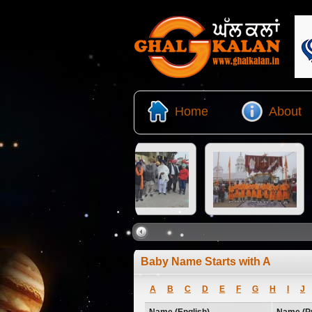
Home
About
Baby Name Starts with A
A
B
C
D
E
F
G
H
I
J