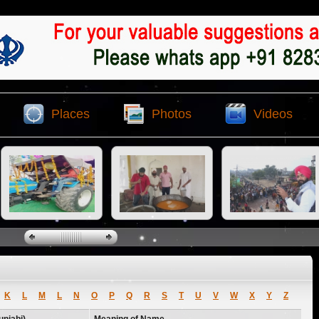
Places
Photos
Videos
K
L
M
L
N
O
P
Q
R
S
T
U
V
W
X
Y
Z