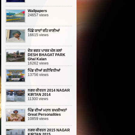
Wallpapers
24657 views
ਪਿੱਛੇ ਯਾਦਾਂ ਰਹਿ ਜਾਣੀਆਂ
16615 views
ਦੇਸ਼ ਭਗਤ ਪਾਰਕ ਘੱਲ ਕਲਾਂ
DESH BHAGAT PARK
Ghal Kalan
16262 views
ਪਿੰਡ ਦੀਆਂ ਗਤੀਵਿਧੀਆਂ
13756 views
ਨਗਰ ਕੀਰਤਨ 2014 NAGAR
KIRTAN 2014
11300 views
ਪਿੰਡ ਦੀਆਂ ਮਹਾਨ ਸ਼ਖਸ਼ੀਅਤਾਂ
Great Personalities
10859 views
ਨਗਰ ਕੀਰਤਨ 2015 NAGAR
KIRTAN 2015