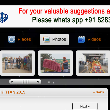
Places
Photos
Videos
 KIRTAN 2015
« BACK
Next »