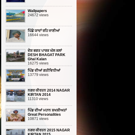
Wallpapers
24672 views
ਪਿੱਛੇ ਯਾਦਾਂ ਰਹਿ ਜਾਣੀਆਂ
16644 views
ਦੇਸ਼ ਭਗਤ ਪਾਰਕ ਘੱਲ ਕਲਾਂ
DESH BHAGAT PARK
Ghal Kalan
16275 views
ਪਿੰਡ ਦੀਆਂ ਗਤੀਵਿਧੀਆਂ
13779 views
ਨਗਰ ਕੀਰਤਨ 2014 NAGAR
KIRTAN 2014
11310 views
ਪਿੰਡ ਦੀਆਂ ਮਹਾਨ ਸ਼ਖਸ਼ੀਅਤਾਂ
Great Personalities
10871 views
ਨਗਰ ਕੀਰਤਨ 2015 NAGAR
KIRTAN 2015