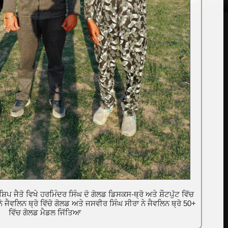
ਪ ਜੈਤੋ ਵਿਖੇ ਹਰਮਿੰਦਰ ਸਿੰਘ ਦੋ ਗੋਲਡ ਡਿਸਕਸ-ਥ੍ਰੋ ਅਤੇ ਸ਼ੌਟਪੁੱਟ ਵਿੱਚ
 ਜੈਵਲਿਨ ਥ੍ਰੋ ਵਿੱਚੋ ਗੋਲਡ ਅਤੇ ਜਸਵੀਰ ਸਿੰਘ ਸੀਰਾ ਨੇ ਜੈਵਲਿਨ ਥ੍ਰੋ 50+
ਵਿੱਚ ਗੋਲਡ ਮੈਡਲ ਜਿੱਤਿਆ