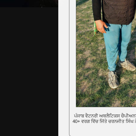
ਪੰਜਾਬ ਵੈਟਨਰੀ ਅਥਲੈਟਿਕਸ ਚੈਪੀਅਨਸ਼ਿ
40+ ਵਰਗ ਵਿੱਚ ਜਿੱਤੇ ਚਰਨਜੀਤ ਸਿੰਘ ਨੇ