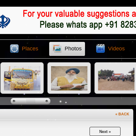
Places
Photos
Videos
« BACK
Next »