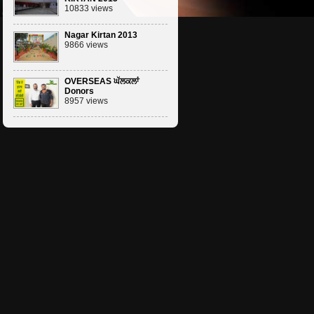
10833 views
Nagar Kirtan 2013
9866 views
OVERSEAS ਘੱਲਕਲਾਂ
Donors
8957 views