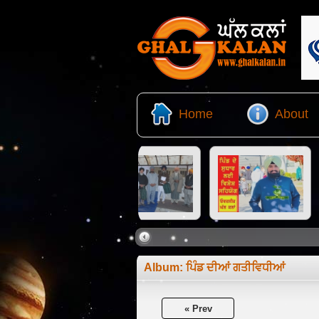
Home
About
Album:
ਪਿੰਡ ਦੀਆਂ ਗਤੀਵਿਧੀਆਂ
« Prev