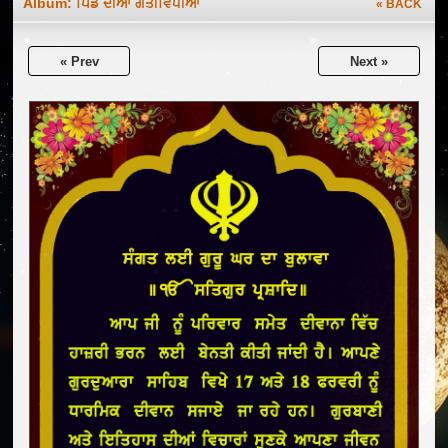
Album:
ਪਿੰਡ ਦੀਆਂ ਗਤੀਵਿਧੀਆਂ
« BACK
« Prev
Next »